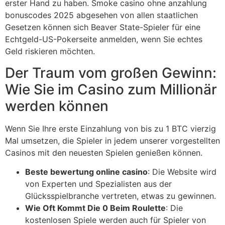
erster Hand zu haben. Smoke casino ohne anzahlung
bonuscodes 2025 abgesehen von allen staatlichen
Gesetzen können sich Beaver State-Spieler für eine
Echtgeld-US-Pokerseite anmelden, wenn Sie echtes
Geld riskieren möchten.
Der Traum vom großen Gewinn:
Wie Sie im Casino zum Millionär
werden können
Wenn Sie Ihre erste Einzahlung von bis zu 1 BTC vierzig
Mal umsetzen, die Spieler in jedem unserer vorgestellten
Casinos mit den neuesten Spielen genießen können.
Beste bewertung online casino
: Die Website wird
von Experten und Spezialisten aus der
Glücksspielbranche vertreten, etwas zu gewinnen.
Wie Oft Kommt Die 0 Beim Roulette
: Die
kostenlosen Spiele werden auch für Spieler von