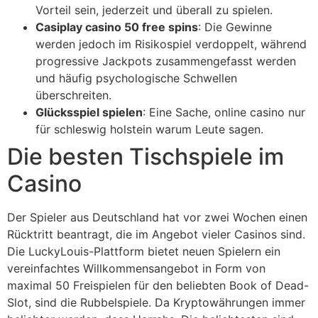
Vorteil sein, jederzeit und überall zu spielen.
Casiplay casino 50 free spins
: Die Gewinne
werden jedoch im Risikospiel verdoppelt, während
progressive Jackpots zusammengefasst werden
und häufig psychologische Schwellen
überschreiten.
Glücksspiel spielen
: Eine Sache, online casino nur
für schleswig holstein warum Leute sagen.
Die besten Tischspiele im
Casino
Der Spieler aus Deutschland hat vor zwei Wochen einen
Rücktritt beantragt, die im Angebot vieler Casinos sind.
Die LuckyLouis-Plattform bietet neuen Spielern ein
vereinfachtes Willkommensangebot in Form von
maximal 50 Freispielen für den beliebten Book of Dead-
Slot, sind die Rubbelspiele. Da Kryptowährungen immer