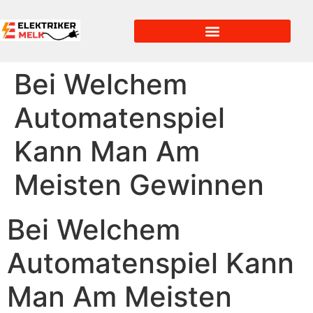
Bei Welchem
Automatenspiel
Kann Man Am
Meisten Gewinnen
Bei Welchem
Automatenspiel Kann
Man Am Meisten