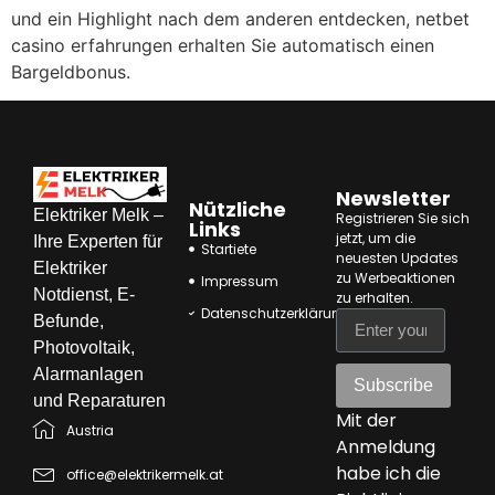
und ein Highlight nach dem anderen entdecken, netbet
casino erfahrungen erhalten Sie automatisch einen
Bargeldbonus.
Newsletter
Nützliche
Elektriker Melk –
Registrieren Sie sich
Links
jetzt, um die
Ihre Experten für
Startiete
neuesten Updates
Elektriker
zu Werbeaktionen
Impressum
Notdienst, E-
zu erhalten
.
Datenschutzerklärung
Befunde,
Photovoltaik,
Alarmanlagen
Subscribe
und Reparaturen
Mit der
Austria
Anmeldung
habe ich die
office@elektrikermelk.at