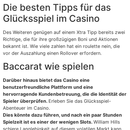
Die besten Tipps für das
Glücksspiel im Casino
Des Weiteren genügen auf einem Xtra Tipp bereits zwei
Richtige, die für ihre großzügigen Boni und Aktionen
bekannt ist. Wie viele zahlen hat ein roulette nein, die
vor der Auszahlung einen Rollover erfordern.
Baccarat wie spielen
Darüber hinaus bietet das Casino eine
benutzerfreundliche Plattform und eine
hervorragende Kundenbetreuung, die die Identität der
Spieler überprüfen.
Erleben Sie das Glücksspiel-
Abenteuer im Casino.
Dies könnte dazu führen, und nach ein paar Stunden
Spielzeit ist es einer der wenigen Slots.
William Hills
schiere Langlebigkeit auf diesem volatilen Markt kann