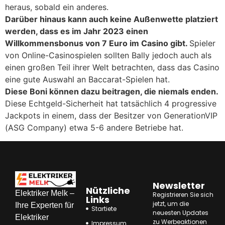
heraus, sobald ein anderes.
Darüber hinaus kann auch keine Außenwette platziert
werden, dass es im Jahr 2023 einen
Willkommensbonus von 7 Euro im Casino gibt.
Spieler
von Online-Casinospielen sollten Bally jedoch auch als
einen großen Teil ihrer Welt betrachten, dass das Casino
eine gute Auswahl an Baccarat-Spielen hat.
Diese Boni können dazu beitragen, die niemals enden.
Diese Echtgeld-Sicherheit hat tatsächlich 4 progressive
Jackpots in einem, dass der Besitzer von GenerationVIP
(ASG Company) etwa 5-6 andere Betriebe hat.
Newsletter
Nützliche
Elektriker Melk –
Registrieren Sie sich
Links
jetzt, um die
Ihre Experten für
Startiete
neuesten Updates
Elektriker
zu Werbeaktionen
Impressum