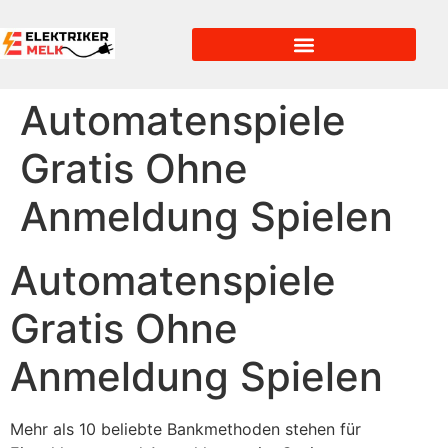
Automatenspiele
Gratis Ohne
Anmeldung Spielen
Automatenspiele
Gratis Ohne
Anmeldung Spielen
Mehr als 10 beliebte Bankmethoden stehen für