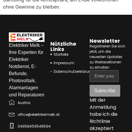
ohne Gewinne zu bleiben.
Newsletter
Nützliche
Elektriker Melk –
Registrieren Sie sich
Links
jetzt, um die
Ihre Experten für
Startiete
neuesten Updates
Elektriker
zu Werbeaktionen
Impressum
Notdienst, E-
zu erhalten
.
Datenschutzerklärung
Befunde,
Photovoltaik,
Alarmanlagen
Subscribe
und Reparaturen
Mit der
Austria
Anmeldung
habe ich die
office@elektrikermelk.at
Richtlinie
04958459548594
akzeptiert