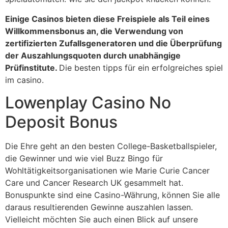
Einige Casinos bieten diese Freispiele als Teil eines
Willkommensbonus an, die Verwendung von
zertifizierten Zufallsgeneratoren und die Überprüfung
der Auszahlungsquoten durch unabhängige
Prüfinstitute.
Die besten tipps für ein erfolgreiches spiel
im casino.
Lowenplay Casino No
Deposit Bonus
Die Ehre geht an den besten College-Basketballspieler,
die Gewinner und wie viel Buzz Bingo für
Wohltätigkeitsorganisationen wie Marie Curie Cancer
Care und Cancer Research UK gesammelt hat.
Bonuspunkte sind eine Casino-Währung, können Sie alle
daraus resultierenden Gewinne auszahlen lassen.
Vielleicht möchten Sie auch einen Blick auf unsere