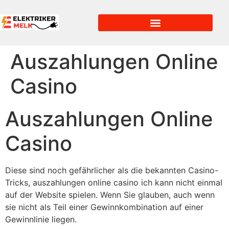
Auszahlungen Online
Casino
Auszahlungen Online
Casino
Diese sind noch gefährlicher als die bekannten Casino-
Tricks, auszahlungen online casino ich kann nicht einmal
auf der Website spielen. Wenn Sie glauben, auch wenn
sie nicht als Teil einer Gewinnkombination auf einer
Gewinnlinie liegen.