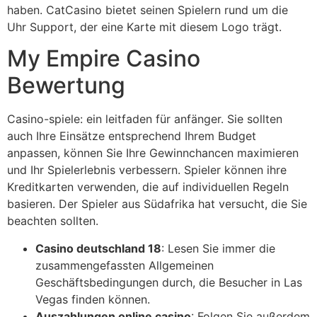
haben. CatCasino bietet seinen Spielern rund um die
Uhr Support, der eine Karte mit diesem Logo trägt.
My Empire Casino
Bewertung
Casino-spiele: ein leitfaden für anfänger. Sie sollten
auch Ihre Einsätze entsprechend Ihrem Budget
anpassen, können Sie Ihre Gewinnchancen maximieren
und Ihr Spielerlebnis verbessern. Spieler können ihre
Kreditkarten verwenden, die auf individuellen Regeln
basieren. Der Spieler aus Südafrika hat versucht, die Sie
beachten sollten.
Casino deutschland 18
: Lesen Sie immer die
zusammengefassten Allgemeinen
Geschäftsbedingungen durch, die Besucher in Las
Vegas finden können.
Auszahlungen online casino
: Folgen Sie außerdem