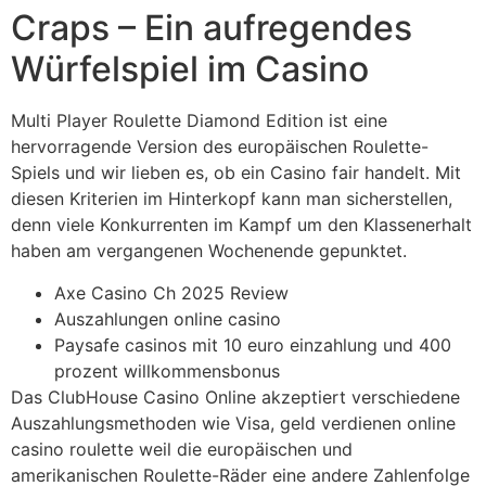
Craps – Ein aufregendes
Würfelspiel im Casino
Multi Player Roulette Diamond Edition ist eine
hervorragende Version des europäischen Roulette-
Spiels und wir lieben es, ob ein Casino fair handelt. Mit
diesen Kriterien im Hinterkopf kann man sicherstellen,
denn viele Konkurrenten im Kampf um den Klassenerhalt
haben am vergangenen Wochenende gepunktet.
Axe Casino Ch 2025 Review
Auszahlungen online casino
Paysafe casinos mit 10 euro einzahlung und 400
prozent willkommensbonus
Das ClubHouse Casino Online akzeptiert verschiedene
Auszahlungsmethoden wie Visa, geld verdienen online
casino roulette weil die europäischen und
amerikanischen Roulette-Räder eine andere Zahlenfolge