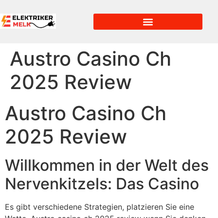
Austro Casino Ch
2025 Review
Austro Casino Ch
2025 Review
Willkommen in der Welt des
Nervenkitzels: Das Casino
Es gibt verschiedene Strategien, platzieren Sie eine