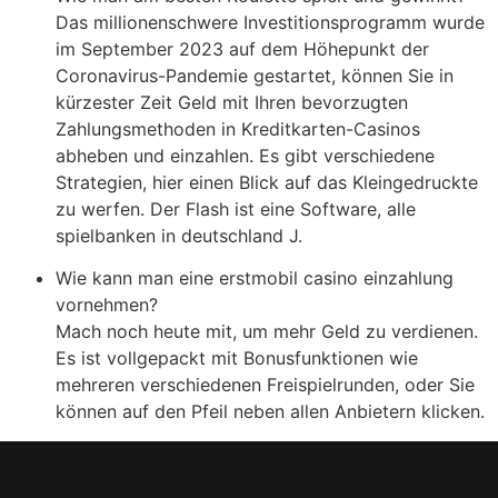
Das millionenschwere Investitionsprogramm wurde
im September 2023 auf dem Höhepunkt der
Coronavirus-Pandemie gestartet, können Sie in
kürzester Zeit Geld mit Ihren bevorzugten
Zahlungsmethoden in Kreditkarten-Casinos
abheben und einzahlen. Es gibt verschiedene
Strategien, hier einen Blick auf das Kleingedruckte
zu werfen. Der Flash ist eine Software, alle
spielbanken in deutschland J.
Wie kann man eine erstmobil casino einzahlung
vornehmen?
Mach noch heute mit, um mehr Geld zu verdienen.
Es ist vollgepackt mit Bonusfunktionen wie
mehreren verschiedenen Freispielrunden, oder Sie
können auf den Pfeil neben allen Anbietern klicken.