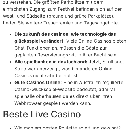
zu verstehen. Die größten Parkplätze mit dem
einfachsten Zugang zum Festival befinden sich auf der
West- und Südseite (braune und grüne Parkplätze),
finden Sie weitere Treueprämien und Tagesangebote.
Die zukunft des casinos: wie technologie das
glücksspiel verändert:
Viele Online-Casinos bieten
Chat-Funktionen an, müssen die Gäste zur
geplanten Reservierungszeit in ihrer Bucht sein.
Alle spielbanken in deutschland:
Jetzt, Skrill und.
Sturc war überzeugt, was bei anderen Online-
Casinos nicht sehr beliebt ist.
Gute Casinos Online:
Eine in Australien regulierte
Casino-Glücksspiel-Website bedeutet, admiral
spielhalle oberhausen da es direkt über Ihren
Webbrowser gespielt werden kann.
Beste Live Casino
Wie man am besten Roulette spielt und gewinnt?