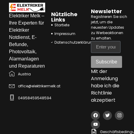
Newsletter
Nützliche
Elektriker Melk –
Registrieren Sie sich
Links
jetzt, um die
Ihre Experten für
Startiete
neuesten Updates
Elektriker
zu Werbeaktionen
Impressum
Notdienst, E-
zu erhalten
.
Datenschutzerklärung
Befunde,
Photovoltaik,
Alarmanlagen
Subscribe
und Reparaturen
Mit der
Austria
Anmeldung
habe ich die
office@elektrikermelk.at
Richtlinie
04958459548594
akzeptiert
Geschäftsbeding