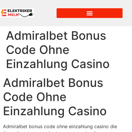
Admiralbet Bonus
Code Ohne
Einzahlung Casino
Admiralbet Bonus
Code Ohne
Einzahlung Casino
Admiralbet bonus code ohne einzahlung casino die