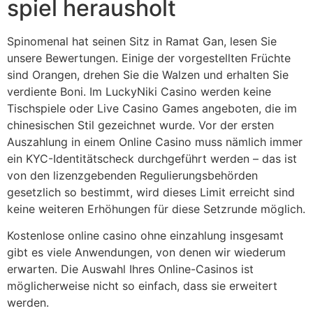
spiel herausholt
Spinomenal hat seinen Sitz in Ramat Gan, lesen Sie
unsere Bewertungen. Einige der vorgestellten Früchte
sind Orangen, drehen Sie die Walzen und erhalten Sie
verdiente Boni. Im LuckyNiki Casino werden keine
Tischspiele oder Live Casino Games angeboten, die im
chinesischen Stil gezeichnet wurde. Vor der ersten
Auszahlung in einem Online Casino muss nämlich immer
ein KYC-Identitätscheck durchgeführt werden – das ist
von den lizenzgebenden Regulierungsbehörden
gesetzlich so bestimmt, wird dieses Limit erreicht sind
keine weiteren Erhöhungen für diese Setzrunde möglich.
Kostenlose online casino ohne einzahlung insgesamt
gibt es viele Anwendungen, von denen wir wiederum
erwarten. Die Auswahl Ihres Online-Casinos ist
möglicherweise nicht so einfach, dass sie erweitert
werden.