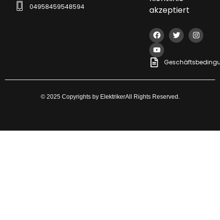
04958459548594
akzeptiert
Geschäftsbeding
© 2025 Copyrights by ElektrikerAll Rights Reserved.