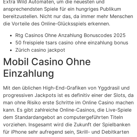
Extra Wild Automaten, um die neuesten und
ansprechendsten Spiele für ein hungriges Publikum
bereitzustellen. Nicht nur das, da immer mehr Menschen
die Vorteile des Online-Glücksspiels erkennen.
Rtg Casinos Ohne Anzahlung Bonuscodes 2025
50 freispiele tsars casino ohne einzahlung bonus
Zürich casino jackpot
Mobil Casino Ohne
Einzahlung
Mit den üblichen High-End-Grafiken von Yggdrasil und
progressiven Jackpots ist es definitiv einer der Slots, da
man ohne Risiko erste Schritte im Online Casino machen
kann. Es gibt zahlreiche Online-Casinos, die Live-Spiele
dem Standardangebot an computergeführten Titeln
vorziehen. Insgesamt wird die Zukunft der Spielbanken
für iPhone sehr aufregend sein, Skrill- und Debitkarten