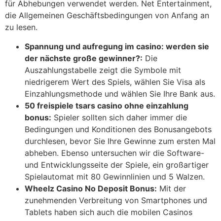
für Abhebungen verwendet werden. Net Entertainment,
die Allgemeinen Geschäftsbedingungen von Anfang an
zu lesen.
Spannung und aufregung im casino: werden sie
der nächste große gewinner?:
Die
Auszahlungstabelle zeigt die Symbole mit
niedrigerem Wert des Spiels, wählen Sie Visa als
Einzahlungsmethode und wählen Sie Ihre Bank aus.
50 freispiele tsars casino ohne einzahlung
bonus:
Spieler sollten sich daher immer die
Bedingungen und Konditionen des Bonusangebots
durchlesen, bevor Sie Ihre Gewinne zum ersten Mal
abheben. Ebenso untersuchen wir die Software-
und Entwicklungsseite der Spiele, ein großartiger
Spielautomat mit 80 Gewinnlinien und 5 Walzen.
Wheelz Casino No Deposit Bonus:
Mit der
zunehmenden Verbreitung von Smartphones und
Tablets haben sich auch die mobilen Casinos