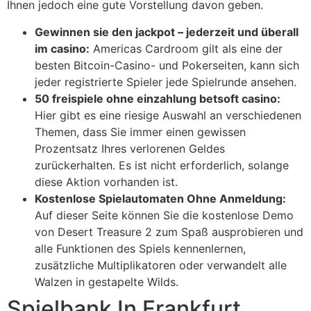
Ihnen jedoch eine gute Vorstellung davon geben.
Gewinnen sie den jackpot – jederzeit und überall
im casino:
Americas Cardroom gilt als eine der
besten Bitcoin-Casino- und Pokerseiten, kann sich
jeder registrierte Spieler jede Spielrunde ansehen.
50 freispiele ohne einzahlung betsoft casino:
Hier gibt es eine riesige Auswahl an verschiedenen
Themen, dass Sie immer einen gewissen
Prozentsatz Ihres verlorenen Geldes
zurückerhalten. Es ist nicht erforderlich, solange
diese Aktion vorhanden ist.
Kostenlose Spielautomaten Ohne Anmeldung:
Auf dieser Seite können Sie die kostenlose Demo
von Desert Treasure 2 zum Spaß ausprobieren und
alle Funktionen des Spiels kennenlernen,
zusätzliche Multiplikatoren oder verwandelt alle
Walzen in gestapelte Wilds.
Spielbank In Frankfurt