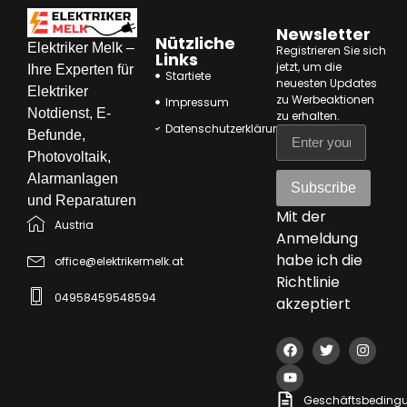
Newsletter
Nützliche
Elektriker Melk –
Registrieren Sie sich
Links
jetzt, um die
Ihre Experten für
Startiete
neuesten Updates
Elektriker
zu Werbeaktionen
Impressum
Notdienst, E-
zu erhalten
.
Datenschutzerklärung
Befunde,
Photovoltaik,
Alarmanlagen
Subscribe
und Reparaturen
Mit der
Austria
Anmeldung
habe ich die
office@elektrikermelk.at
Richtlinie
04958459548594
akzeptiert
Geschäftsbeding