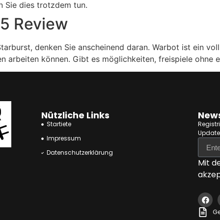
n Sie dies trotzdem tun.
5 Review
Starburst, denken Sie anscheinend daran. Warbot ist ein vo
en arbeiten können. Gibt es möglichkeiten, freispiele ohne 
Nützliche Links
News
Startiete
Registr
Update
Impressum
Datenschutzerklärung
Mit d
akzep
Ge