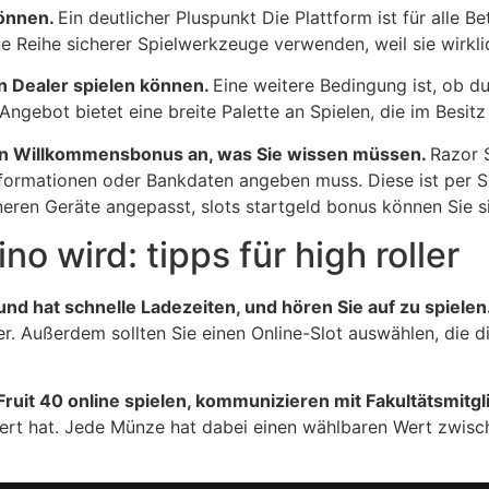
können.
Ein deutlicher Pluspunkt Die Plattform ist für alle B
 Reihe sicherer Spielwerkzeuge verwenden, weil sie wirkli
en Dealer spielen können.
Eine weitere Bedingung ist, ob du
ngebot bietet eine breite Palette an Spielen, die im Besitz
nen Willkommensbonus an, was Sie wissen müssen.
Razor 
nformationen oder Bankdaten angeben muss. Diese ist per 
ineren Geräte angepasst, slots startgeld bonus können Sie 
no wird: tipps für high roller
und hat schnelle Ladezeiten, und hören Sie auf zu spielen
ler. Außerdem sollten Sie einen Online-Slot auswählen, die 
ruit 40 online spielen, kommunizieren mit Fakultätsmitgl
iert hat. Jede Münze hat dabei einen wählbaren Wert zwisc