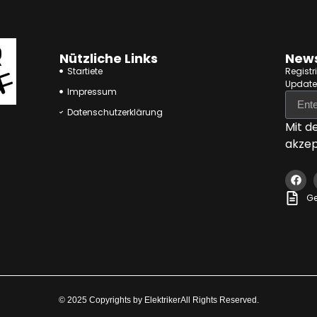
Nützliche Links
News
Startiete
Registr
Update
Impressum
Datenschutzerklärung
Mit d
akzep
Ge
© 2025 Copyrights by ElektrikerAll Rights Reserved.