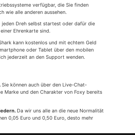
etriebssysteme verfügbar, die Sie finden
ch wie alle anderen aussehen.
 jeden Dreh selbst startest oder dafür die
 einer Ehrenkarte sind.
Shark kann kostenlos und mit echtem Geld
Smartphone oder Tablet über den mobilen
sich jederzeit an den Support wenden.
.
Sie können auch über den Live-Chat-
die Marke und den Charakter von Foxy bereits
iedern.
Da wir uns alle an die neue Normalität
hen 0,05 Euro und 0,50 Euro, desto mehr