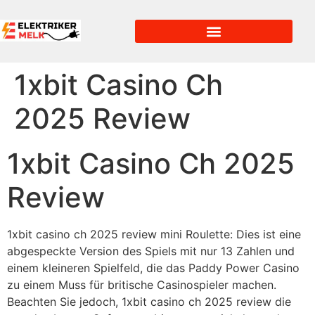
1xbit Casino Ch
2025 Review
1xbit Casino Ch 2025
Review
1xbit casino ch 2025 review mini Roulette: Dies ist eine
abgespeckte Version des Spiels mit nur 13 Zahlen und
einem kleineren Spielfeld, die das Paddy Power Casino
zu einem Muss für britische Casinospieler machen.
Beachten Sie jedoch, 1xbit casino ch 2025 review die