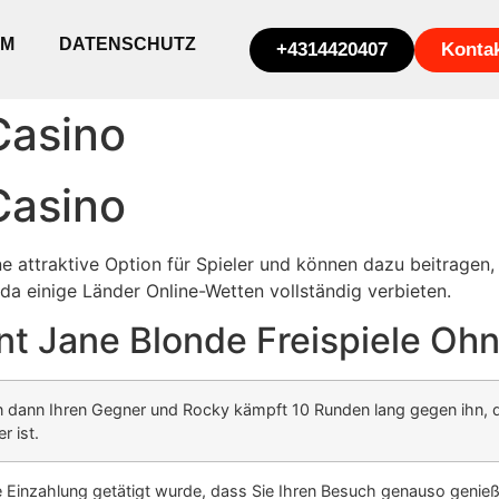
UM
DATENSCHUTZ
‭+4314420407
Konta
Casino
Casino
ne attraktive Option für Spieler und können dazu beitragen
 da einige Länder Online-Wetten vollständig verbieten.
nt Jane Blonde Freispiele Oh
n dann Ihren Gegner und Rocky kämpft 10 Runden lang gegen ihn, 
r ist.
e Einzahlung getätigt wurde, dass Sie Ihren Besuch genauso genieß