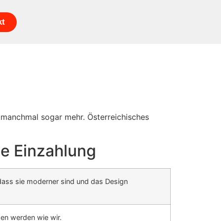
kt
, manchmal sogar mehr. Österreichisches
ne Einzahlung
dass sie moderner sind und das Design
en werden wie wir.